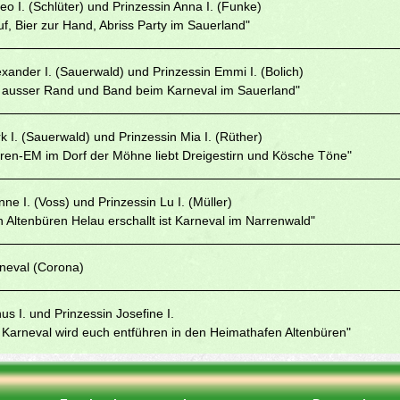
eo I. (Schlüter) und Prinzessin Anna I. (Funke)
f, Bier zur Hand, Abriss Party im Sauerland"
exander I. (Sauerwald) und Prinzessin Emmi I. (Bolich)
 ausser Rand und Band beim Karneval im Sauerland"
rk I. (Sauerwald) und Prinzessin Mia I. (Rüther)
rren-EM im Dorf der Möhne liebt Dreigestirn und Kösche Töne"
nne I. (Voss) und Prinzessin Lu I. (Müller)
 Altenbüren Helau erschallt ist Karneval im Narrenwald"
rneval (Corona)
nus I. und Prinzessin Josefine I.
 Karneval wird euch entführen in den Heimathafen Altenbüren"
nnes I. und Prinzessin Anna I.
, Musik, Zauberei - Altenbüren ruft Manege frei"