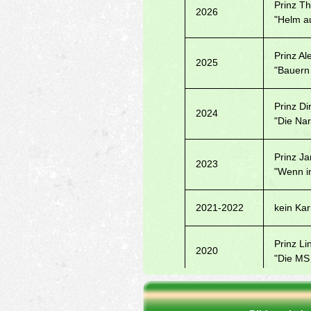
Prinz Th
2026
"Helm au
Prinz Al
2025
"Bauern
Prinz Di
2024
"Die Na
Prinz Ja
2023
"Wenn in
2021-2022
kein Ka
Prinz Li
2020
"Die MS
Prinz Ha
2019
"Fliesen