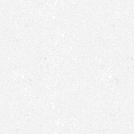
Fr,
ab 14 Uhr keine Pr
02.01.2026
Sa,
09:30-11:30 Uhr: S
11:30-14:30 Uhr: G
03.01.2026
So,
12:30-13:30 Uhr: H
13:30-15:30 Uhr: 
04.01.2026
15:30-17:30 Uhr: St
02.