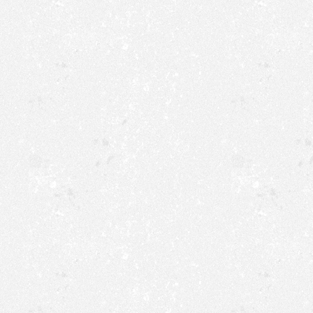
19:00-21:00 Uhr: C
16.01.2026
Sa,
09:30-11:30 Uhr: S
ab 17 Uhr keine Pr
17.01.2026
So,
12:30-13:30 Uhr: H
13:30-15:30 Uhr: 
18.01.2026
15:30-17:30 Uhr: St
04.
15:30-16:30 Uhr: 4.
Mo,
16:30-17:30 Uhr: M
17:30-18:30 Uhr: F
19.01.2026
18:30-20:00 Uhr: b