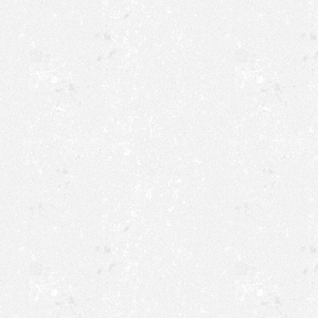
17:30-18:30 Uhr: F
12.01.2026
18:30-20:00 Uhr: b
Di,
17:30-19:30 Uhr: D
Hausfrauenballett
13.01.2026
Mi,
15:00-16:00 Uhr: 1.
17:00-18:00 Uhr: V
14.01.2026
19:00-21:00 Uhr: C
Do,
16:00-17:00 Uhr: 3.
15.01.2026
Fr,
17:30-19:00 Uhr: H