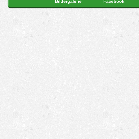
Bildergalerie
Facebook
St
Wicht
Sollte die Schützenhalle
benötigt werden, muss 
Aus diesem Grund ist
Namen eines An
01.