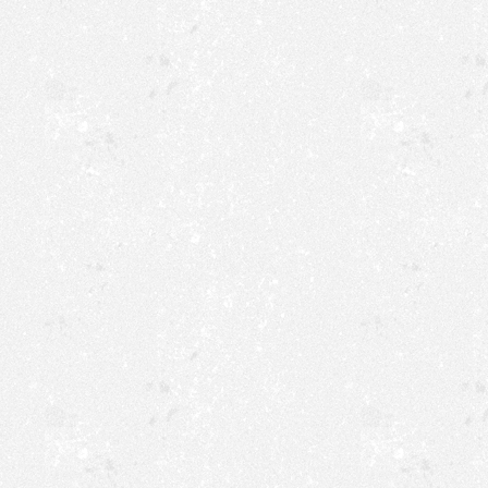
Di,
Blutspende - keine
20.01.2026
Mi,
15:00-16:00 Uhr: 1.
17:00-18:00 Uhr: V
21.01.2026
19:00-21:00 Uhr: C
Do,
16:00-17:00 Uhr: 3.
17:10-19:30 Uhr: D
22.01.2026
Hausfrauenballett
Fr,
15:30-17:30: Garde
17:30-19:00 Uhr: H
23.01.2026
19:00-21:00 Uhr: C