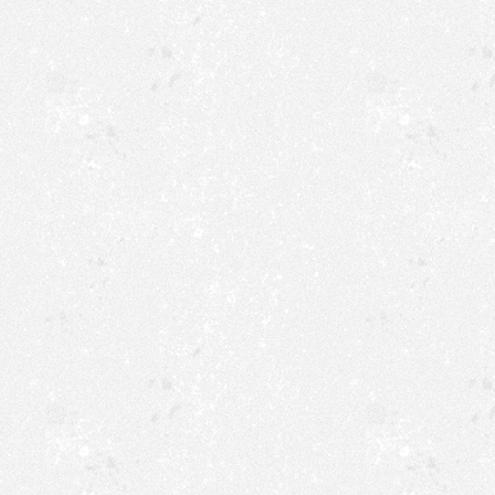
15:30-16:30 Uhr: 4.
Mo,
16:30-17:30 Uhr: M
17:30-18:30 Uhr: F
05.01.2026
18:30-20:00 Uhr: b
Di,
17:30-19:30 Uhr: D
Hausfrauenballett
06.01.2026
Mi,
15:00-16:00 Uhr: 1.
17:00-18:00 Uhr: V
07.01.2026
19:00-21:00 Uhr: C
Do,
16:00-17:00 Uhr: 3.
08.01.2026