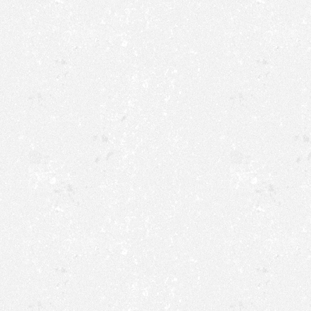
Fr,
17:30-19:00 Uhr: H
19:00-21:00 Uhr: C
09.01.2026
Sa,
09:30-11:30 Uhr: S
11:30-14:30 Uhr: G
10.01.2026
ab 18 Uhr keine Pr
So,
12:30-13:30 Uhr: H
13:30-15:30 Uhr: 
11.01.2026
15:30-17:30 Uhr: St
03.
15:30-16:30 Uhr: 4.
Mo,
16:30-17:30 Uhr: M