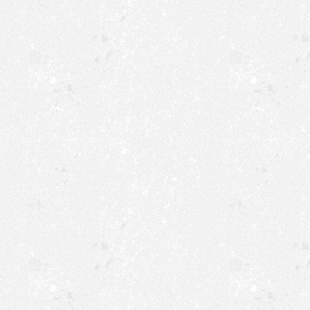
Bierwagen geöffnet. Mit de
Hümmecke die Krone und die
die Liste: Zepter Daniel Gö
Flügel Christian Mester, li
dem Verlust der Flügel wur
merkte, Mesters Christian 
jagte er in die Überbleibsel
Nach 43 Minuten traf er mi
und krönte sich zum neuen 
erkor er sich noch unter de
Um 12:05 Uhr fand die Prok