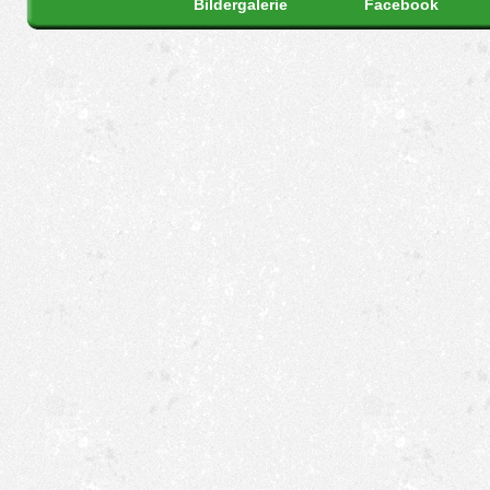
Bildergalerie
Facebook
Zurück an der Schützenhall
Vogel aufgesetzt und schon
Halle den Mitgliedsjubilare
Schützen blieben in Format
Königspaar mit Ihren Gästen
um 20:15 einen würdigen R
Ständchen für die anwesen
Stappert sowie Willi Reerm
Gegensatz zu den letzten 
Ehrungen nicht zu laut in de