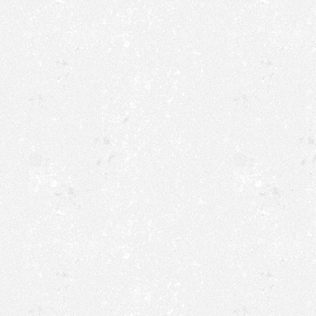
Scharfenberg, der Altenbür
Liesetalern ist dies zu verd
Schützenbrüder, mit Jacket
marschieren macht das Gesa
Nach den Ehrungen der amt
Schwermer, der Jubelpaare 
Mitgliedsjubilare kam es z
Josef Bette erhielt aus de
Stefan Wahle den Wappente
Schützenbundes. Franz-Jose