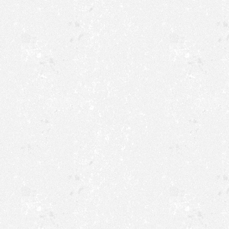
Gutes erahnen. Über Antfel
unser Major die Entscheidu
vorzuziehen, falls es schaue
auch das 40 jährige Jubelp
Mester in den Zug ein. Das 
auch die vier Hauptstrasse
Halle, da fing es an zu Re
möchte ich allen Beteiligte
im Umkreis keinen Bessere
Auftreten der Damen und d