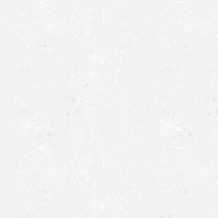
Schützenpredigten ansetzt
Briloner Bürgermeister Chri
Beobachtungen und Begebe
wieder Verbindungen zwis
christlichen Glauben finde
ging es zur Halle und nac
Hümmecke und den 40-jährig
gefrühstückt. Um 10:45 Uh
und wieder hörte es punkt
Schiessens war zum ersten 