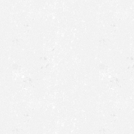
immer besser ein. Beim ans
Schützenhalle für einen Mitt
hielten sich sehr viele Gäs
vor der Halle auf.
Die Beteiligung an der Pro
Donnerstagmorgen war gut.
dann: Antreten zum Hauptfe
Königpaar mit Ihrem Hofsta
Körling und Michelle Juretk
den Festzug ein. Ein Blick i