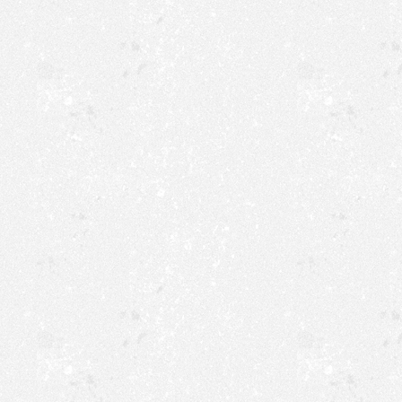
Trotz starker beruflicher Be
Engagement und seinen ho
unsere Schützenbruderscha
am Donnerstag war die Hall
bestens.
Am Freitagmorgen wurden w
Selbst der Gang in die Kirc
8.30 Uhr zu Beginn der Sch
regnen. Bevor Pastor Ansga