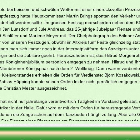
ete bei heissem und schwülen Wetter mit einer eindrucksvollen Prozes
uptfestzug hatte Hauptkommissar Martin Brings spontan den Verkehr um
ederholt werden sollte. Im grossen Festzug marschierten neben dem K
 Jan Lünsdorf und Jule Andreas, das 25-jährige Jubelpaar Renate un
d Schlüter und Marlene Meyer mit. Der Chefphotograph des Briloner An
 von unseren Festzügen, obwohl im Altkreis fünf Feste gleichzeitig statt
kann man sich immer noch in der Internetplattform des Anzeigers unter 
igin und die Jubilare geehrt. Herauszuheben ist, das Hiltrud Morgenrot
iges Königinnenjubiläum persönlich entgegen zu nehmen. Hiltrud und I
ltenbürener Königspaar nach dem 2. Weltkrieg. Dann waren verdiente 
 Kreisvorstandes erhielten die Orden für Verdienste: Björn Kosakows
attias Hüpping konnte seinen Orden leider nicht persönlich entgegen
 Christian Mester ausgezeichnet.
at nicht nur jahrelange verantwortlich Tätigkeit im Vorstand geleistet, 
ktriker in der Halle. Dafür wird er mit dem Orden für herausragende Ve
 denen die Zunge schon auf dem Tanzboden hängt, zu lang. Aber alle 
Der Einsatz eines Bierwagens am Donnerstagnachmittag war, gerade hi
auch wirtschaftlich gelohnt. Eine weiters Highlight war der Auftritt eine
es Königspaares engagiert hatten. Im Nachhinein war auch interessant