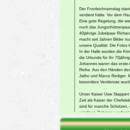
Der Fronleichnamstag start
verdient hätte. Vor dem Ha
Eine gute Regelung, die wi
noch das Jungschützenpaar
40jährige Jubelpaar Richar
macht seit Jahren Bilder nur
unsere Qualität. Die Fotos 
In der Halle wurden die Kön
die Urkunde für Ihr 70jähr
Johannes waren das erste A
Reihe. Aus den Händen des
Jatho und Marco Rediger. M
besondere Verdienste wurde
Unser Kaiser Uwe Stappert h
Zeit als Kaiser der Chefele
sind für manche Schützen,
würdigen Rahmen verdient. 
Gäste, richtig und hat sich 
Kappele, die die Freunde d