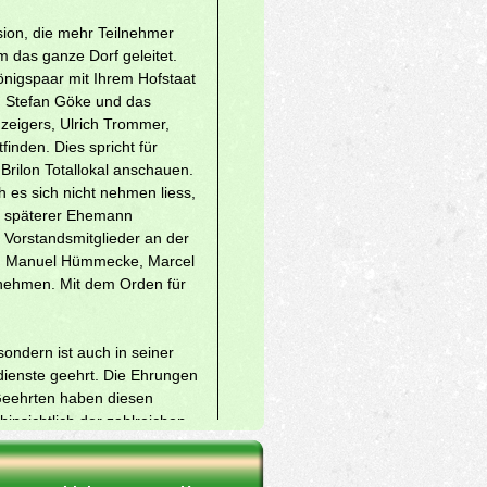
sion, die mehr Teilnehmer
 das ganze Dorf geleitet.
önigspaar mit Ihrem Hofstaat
d Stefan Göke und das
zeigers, Ulrich Trommer,
finden. Dies spricht für
Brilon Totallokal anschauen.
h es sich nicht nehmen liess,
hr späterer Ehemann
Vorstandsmitglieder an der
ki, Manuel Hümmecke, Marcel
 nehmen. Mit dem Orden für
sondern ist auch in seiner
rdienste geehrt. Die Ehrungen
Geehrten haben diesen
nsichtlich der zahlreichen
r schottischen Dudelsack-
, das beim Königstanz