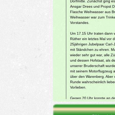
Dorfmitte. Zunächst ging e
Ansgar Drees und Propst Dr
Flasche Weihwasser aus Bri
Weihwasser war zum Trinke
Vorstandes.
Um 17.15 Uhr traten dann w
Rüther ein letztes Mal vor
25jährigen Jubelpaar Carl-
mit Ständchen zu ehren. Ma
wieder sehr gut war, alle Z
und dessen Hofstaat, als d
unserer Bruderschaft wurd
mit seinem Motorflugzeug a
über den Warenberg. Aber d
Runde wahrscheinlich liebe
Vorlieben.
Gegen 20 Uhr konnte an der
Schützenhalle die Ständche
und Hofstaat war begleitet
weissen Luftballons in der