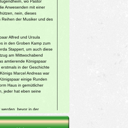
m Jugendheim, wo Pastor
die Anwesenden mit einer
hützen, nein, dieses
n Reihen der Musiker und des
paar Alfred und Ursula
g es in den Groben Kamp zum
erda Stappert, um auch diese
estzug am Mittwochabend
 das amtierende Königspaar
 erstmals in der Geschichte
 Königs Marcel Andreas war
 Königspaar einige Runden
orm Haus in gemütlicher
n, jeder hat eben seine
 werden, bevor in der
 Einmarsch von Königspaar
t Gewehr sowie grünen und
ün und Weiss. Und noch eine