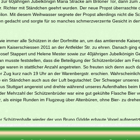
s zur 60jährigen Jubelkönigin Maria Stracke am Briloner Tor, dann zu
. Richter mit Ständchen geehrt wurden. Der neue Propst überraschte 
lon. Mit diesem Weihwasser segnete der Propst allerdings nicht die Sc
n gedacht und sorgte für so manches schmerzverzerrte Gesicht in de
ie immer alle Schützen in der Dorfmitte an, um das amtierende Kaiser
 dem Kaiserschiessen 2011 an der Antfelder Str. zu ehren. Danach gin
Josef Stappert und Helene Mester sowie zur 40jährigen Jubelkönigin G
n musste feststellen, dass die Beteiligung der Schützenbrüder am F
üge waren in stattlicher Anzahl angetreten. So freuten sich denn auch
er Zug kurz nach 19 Uhr an der Warenbergstr. erschien. Wahrscheinlich
e ein Ständchen auch aus der Luft begutachtet: Der Schwager unseres
us Stuttgart angereist und drehte während unseres Aufenthaltes beim
er Mehrzahl der Schützenbrüder war eine gut gekühlte Flasche Bier v
r, als einige Runden im Flugzeug über Altenbüren, ohne Bier- zu drehe
 Schützenhalle wieder der von Bruno Gödde erbaute Vogel aufgesetzt
n für die Mitgliedschaftsjubilare gespielt wurden. Der anschliessende
 von einer sehr gelungenen Attraktion: Alle Hofdamen marschierten mi
 Schützenhalle ein und auch den Königstisch überragten die Farben Gr